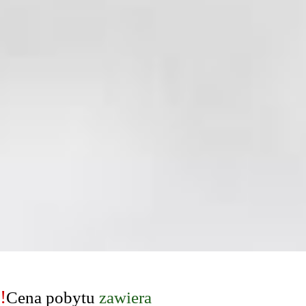
!
Cena pobytu
zawiera