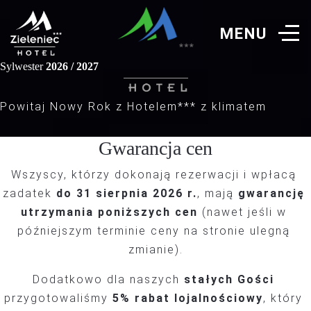
Sylwester
2026 / 2027
Powitaj Nowy Rok z Hotelem*** z klimatem
Gwarancja cen
Wszyscy, którzy dokonają rezerwacji i wpłacą 
zadatek 
do 31 sierpnia 2026 r.
, mają 
gwarancję 
utrzymania poniższych cen
 (nawet jeśli w 
późniejszym terminie ceny na stronie ulegną 
zmianie).
Dodatkowo dla naszych 
stałych Gości
przygotowaliśmy 
5% rabat lojalnościowy
, który 