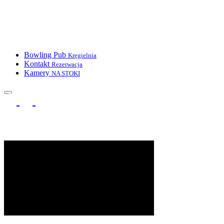
Bowling Pub
Kręgielnia
Kontakt
Rezerwacja
Kamery
NA STOKI
+48 74 866 04 34