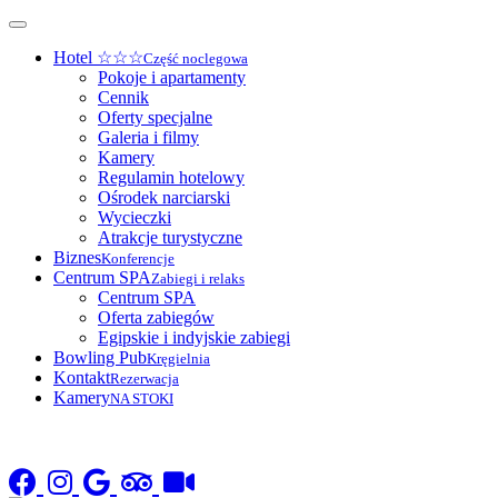
Hotel ☆☆☆
Część noclegowa
Pokoje i apartamenty
Cennik
Oferty specjalne
Galeria i filmy
Kamery
Regulamin hotelowy
Ośrodek narciarski
Wycieczki
Atrakcje turystyczne
Biznes
Konferencje
Centrum SPA
Zabiegi i relaks
Centrum SPA
Oferta zabiegów
Egipskie i indyjskie zabiegi
Bowling Pub
Kręgielnia
Kontakt
Rezerwacja
Kamery
NA STOKI