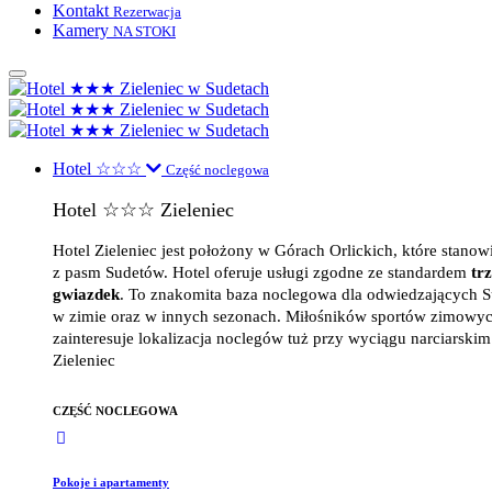
Kontakt
Rezerwacja
Kamery
NA STOKI
Hotel ☆☆☆
Część noclegowa
Hotel ☆☆☆ Zieleniec
Hotel Zieleniec jest położony w Górach Orlickich, które stanow
z pasm Sudetów. Hotel oferuje usługi zgodne ze standardem
tr
gwiazdek
. To znakomita baza noclegowa dla odwiedzających 
w zimie oraz w innych sezonach. Miłośników sportów zimowy
zainteresuje lokalizacja noclegów tuż przy wyciągu narciarskim
Zieleniec
CZĘŚĆ NOCLEGOWA
Pokoje i apartamenty