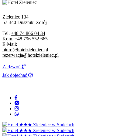
Zieleniec 134
57-340 Duszniki-Zdrój
Tel.
+48 74 866 04 34
Kom.
+48 796 552 665
E-Mail:
biuro@hotelzieleniec.pl
rezerwacja@hotelzieleniec.pl
Zadzwoń
Jak dojechać
DBAMY O BEZPIECZEŃSTWO:
COVID-19
REZERWACJA I KONTAKT
+48 74 866 04 34