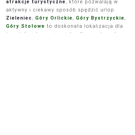
atrakcje turystyczne
, które pozwalają w
aktywny i ciekawy sposób spędzić urlop.
Zieleniec
,
Góry Orlickie
,
Góry Bystrzyckie
,
Góry Stołowe
to doskonała lokalizacja dla
turystyki rekreacyjnej jak i dla sportowców,
którzy chętnie organizują tu letnie
zgrupowania.
Mapa atrakcji turystycznych w Zieleńcu i
okolicy
Na mapie znajdują się punkty warte
zwiedzenia w czasie pobytu w
Hotelu