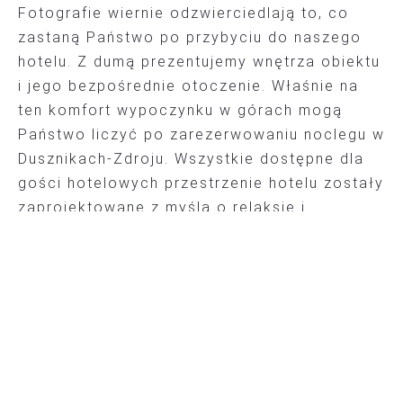
Fotografie wiernie odzwierciedlają to, co
zastaną Państwo po przybyciu do naszego
hotelu. Z dumą prezentujemy wnętrza obiektu
i jego bezpośrednie otoczenie. Właśnie na
ten komfort wypoczynku w górach mogą
Państwo liczyć po zarezerwowaniu noclegu w
Dusznikach-Zdroju. Wszystkie dostępne dla
gości hotelowych przestrzenie hotelu zostały
zaprojektowane z myślą o relaksie i
wypoczynku w górach, który przyniesie
spokój trwający na długo po oddaniu klucza
w hotelowej recepcji.