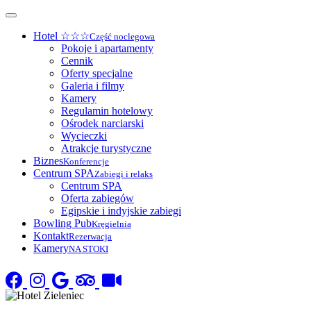
Hotel ☆☆☆
Część noclegowa
Pokoje i apartamenty
Cennik
Oferty specjalne
Galeria i filmy
Kamery
Regulamin hotelowy
Ośrodek narciarski
Wycieczki
Atrakcje turystyczne
Biznes
Konferencje
Centrum SPA
Zabiegi i relaks
Centrum SPA
Oferta zabiegów
Egipskie i indyjskie zabiegi
Bowling Pub
Kręgielnia
Kontakt
Rezerwacja
Kamery
NA STOKI