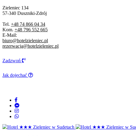
Zieleniec 134
57-340 Duszniki-Zdrój
Tel.
+48 74 866 04 34
Kom.
+48 796 552 665
E-Mail:
biuro@hotelzieleniec.pl
rezerwacja@hotelzieleniec.pl
Zadzwoń
Jak dojechać
DBAMY O BEZPIECZEŃSTWO:
COVID-19
R