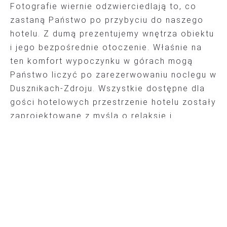
Fotografie wiernie odzwierciedlają to, co
zastaną Państwo po przybyciu do naszego
hotelu. Z dumą prezentujemy wnętrza obiektu
i jego bezpośrednie otoczenie. Właśnie na
ten komfort wypoczynku w górach mogą
Państwo liczyć po zarezerwowaniu noclegu w
Dusznikach-Zdroju. Wszystkie dostępne dla
gości hotelowych przestrzenie hotelu zostały
zaprojektowane z myślą o relaksie i
wypoczynku w górach, który przyniesie
spokój trwający na długo po oddaniu klucza
w hotelowej recepcji.